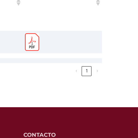
4TO TRIMESTRE
‹
1
›
CONTACTO