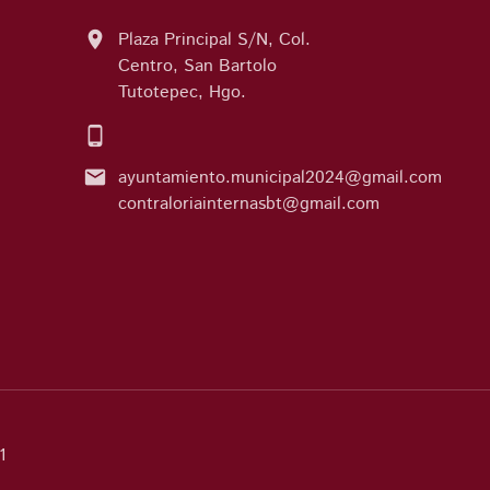
location_on
Plaza Principal S/N, Col.
Centro, San Bartolo
Tutotepec, Hgo.
phone_android
email
ayuntamiento.municipal2024@gmail.com
contraloriainternasbt@gmail.com
1